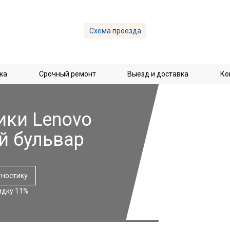
Схема проезда
ка
Срочный ремонт
Выезд и доставка
Ко
ики Lenovo
й бульвар
гностику
идку 11%