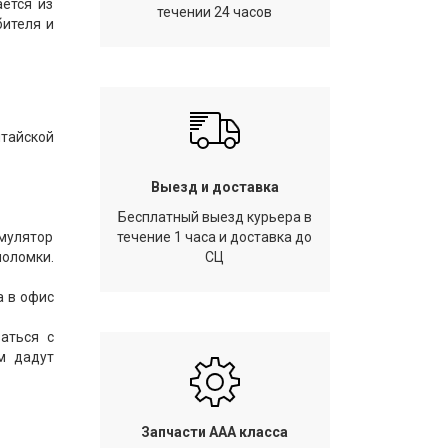
ется из
течении 24 часов
бителя и
тайской
Выезд и доставка
Бесплатный выезд курьера в
умулятор
течение 1 часа и доставка до
оломки.
СЦ
а в офис
аться с
м дадут
Запчасти AAA класса