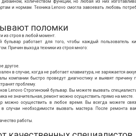
дизайном, количеством функций, но любая из них изготавлива
ртам и нормам. Техника Lenovo смогла завоевать любовь потре
 бывают поломки
и из строя в любой момент.
й бульвар работает для того, чтобы каждый пользователь ки
ом. Причин выхода техники из строя много:
е другое.
ален в случае, когда не работает клавиатура, не заряжается акк
алы компании быстро проведут диагностику и выявят причину п
странят проблему.
ов Lenovo Строгинский бульвар. Вы можете вызвать специалист
омка не значительная, ремонт можно осуществить прямо на месте.
ар можно осуществить в любое время. Вы всегда можете связ
 в случаи необходимости вызвать мастера. После ремонта ва
ачество работы.
от качественных специалистов