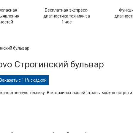
зопасная
Бесплатная экспресс-
Функц
выявления
диагностика техники за
диагности
ностей
1 час
инский бульвар
ovo Строгинский бульвар
Заказать с 11% скидкой
 качественную технику. В магазинах нашей страны можно встрети