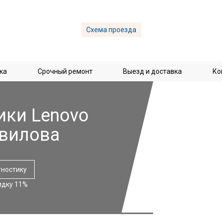
Схема проезда
ка
Срочный ремонт
Выезд и доставка
Ко
ики Lenovo
авилова
гностику
идку 11%