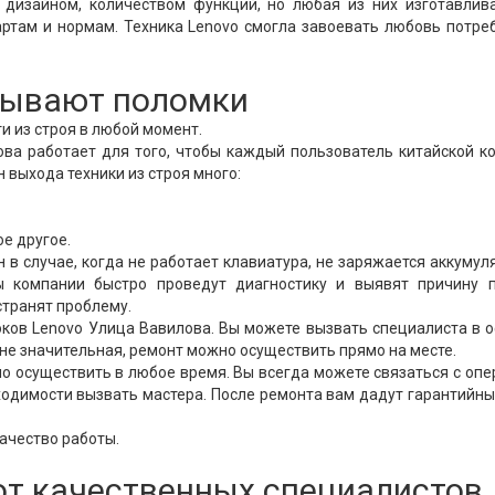
дизайном, количеством функций, но любая из них изготавлива
ртам и нормам. Техника Lenovo смогла завоевать любовь потре
 бывают поломки
и из строя в любой момент.
ва работает для того, чтобы каждый пользователь китайской к
 выхода техники из строя много:
е другое.
 в случае, когда не работает клавиатура, не заряжается аккумул
 компании быстро проведут диагностику и выявят причину п
странят проблему.
ков Lenovo Улица Вавилова. Вы можете вызвать специалиста в 
 не значительная, ремонт можно осуществить прямо на месте.
 осуществить в любое время. Вы всегда можете связаться с оп
ходимости вызвать мастера. После ремонта вам дадут гарантийны
ачество работы.
от качественных специалистов