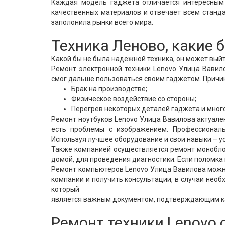
Каждая модель гаджета отличается интересным 
качественных материалов и отвечает всем станда
заполонила рынки всего мира.
Техника Леново, какие
Какой бы не была надежной техника, он может выйт
Ремонт электронной техники Lenovo Улица Вавило
смог дальше пользоваться своим гаджетом. Причин
Брак на производстве;
Физическое воздействие со стороны;
Перегрев некоторых деталей гаджета и много
Ремонт ноутбуков Lenovo Улица Вавилова актуален
есть проблемы с изображением. Профессионалы
Используя лучшее оборудование и свои навыки – у
Также компанией осуществляется ремонт монобло
домой, для проведения диагностики. Если поломка
Ремонт компьютеров Lenovo Улица Вавилова можно
компании и получить консультации, в случаи необ
который
является важным документом, подтверждающим к
Ремонт техники Lenovo 