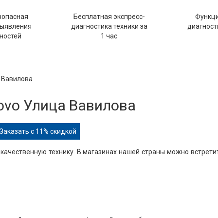
зопасная
Бесплатная экспресс-
Функц
выявления
диагностика техники за
диагности
ностей
1 час
а Вавилова
ovo Улица Вавилова
Заказать с 11% скидкой
 качественную технику. В магазинах нашей страны можно встрети