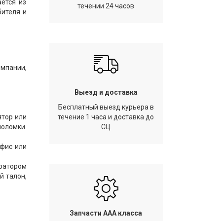
ется из
течении 24 часов
бителя и
омпании,
Выезд и доставка
Бесплатный выезд курьера в
ятор или
течение 1 часа и доставка до
оломки.
СЦ
офис или
ератором
й талон,
Запчасти AAA класса