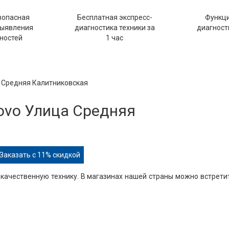
зопасная
Бесплатная экспресс-
Функц
выявления
диагностика техники за
диагности
ностей
1 час
а Средняя Калитниковская
ovo Улица Средняя
Заказать с 11% скидкой
 качественную технику. В магазинах нашей страны можно встрети