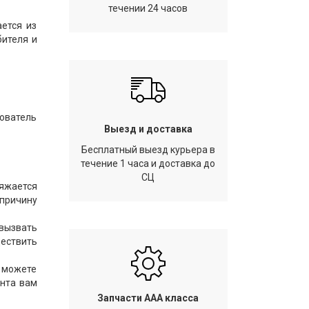
течении 24 часов
ется из
бителя и
ователь
Выезд и доставка
Бесплатный выезд курьера в
течение 1 часа и доставка до
СЦ
ряжается
 причину
вызвать
ществить
 можете
онта вам
Запчасти AAA класса