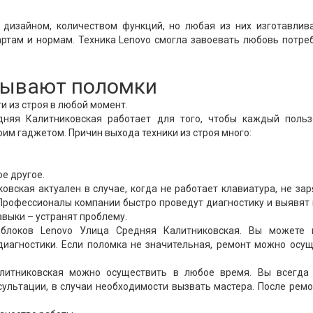
дизайном, количеством функций, но любая из них изготавлива
ртам и нормам. Техника Lenovo смогла завоевать любовь потре
 бывают поломки
и из строя в любой момент.
дняя Калитниковская работает для того, чтобы каждый польз
им гаджетом. Причин выхода техники из строя много:
е другое.
овская актуален в случае, когда не работает клавиатура, не за
Профессионалы компании быстро проведут диагностику и выявят
авыки – устранят проблему.
блоков Lenovo Улица Средняя Калитниковская. Вы можете 
диагностики. Если поломка не значительная, ремонт можно осу
литниковская можно осуществить в любое время. Вы всегда
сультации, в случаи необходимости вызвать мастера. После рем